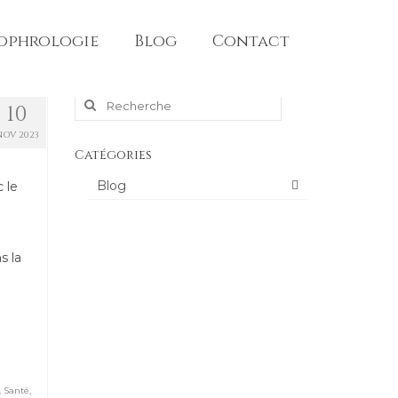
sophrologie
Blog
Contact
Rechercher
10
NOV 2023
:
Catégories
Blog
 le
s la
,
Santé
,