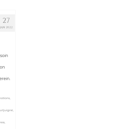
27
JAN 2022
e
 soin
ion
erein.
otions
,
iljuigné
,
ress
,