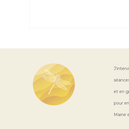
J’interv
séances
et en g
pour en
Maine e