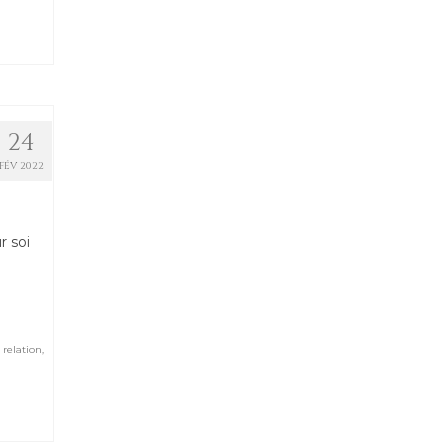
24
FÉV 2022
r soi
,
relation
,