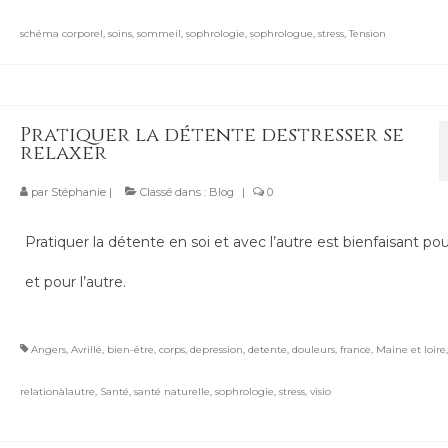
schéma corporel
,
soins
,
sommeil
,
sophrologie
,
sophrologue
,
stress
,
Tension
Pratiquer la détente destresser se
relaxer
par
Stéphanie
|
Classé dans :
Blog
|
0
Pratiquer la détente en soi et avec l’autre est bienfaisant pou
et pour l’autre.
Angers
,
Avrillé
,
bien-être
,
corps
,
depression
,
detente
,
douleurs
,
france
,
Maine et loire
relationàlautre
,
Santé
,
santé naturelle
,
sophrologie
,
stress
,
visio