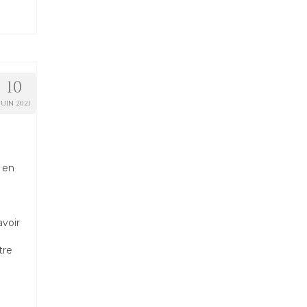
10
JUIN 2021
 en
voir
tre