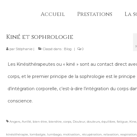
Accueil
Prestations
La 
Kiné et sophrologie
par
Stéphanie
|
Classé dans :
Blog
|
0
Les Kinésithérapeutes ou « kiné » sont au contact direct avec
corps, et le premier principe de la sophrologie est le principe
d’intégration corporelle, c’est-à-dire l’intégration du corps dan
conscience.
Angers
,
Avrillé
,
bien-être
,
bienêtre
,
corps
,
Douleur
,
douleurs
,
équilibre
,
fatigue
,
Kine
,
kinésithérapie
,
lombalgie
,
lumbago
,
motivation.
,
récupération
,
relaxation
,
respiration