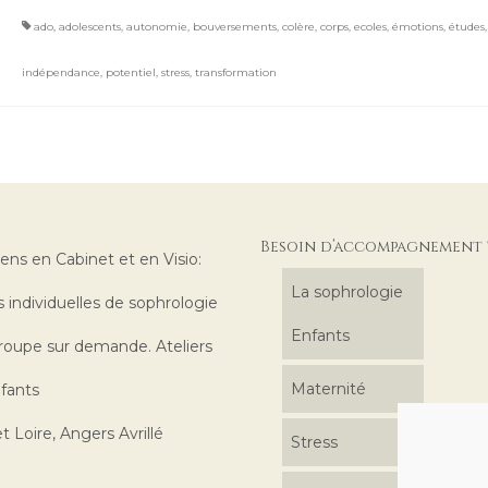
ado
,
adolescents
,
autonomie
,
bouversements
,
colère
,
corps
,
ecoles
,
émotions
,
études
indépendance
,
potentiel
,
stress
,
transformation
Besoin d’accompagnement 
iens en Cabinet et en Visio:
La sophrologie
 individuelles de sophrologie
Enfants
roupe sur demande. Ateliers
Maternité
fants
t Loire, Angers Avrillé
Stress