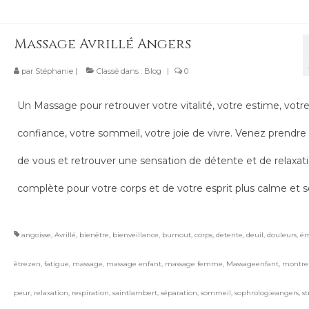
Massage Avrillé Angers
par
Stéphanie
|
Classé dans :
Blog
|
0
Un Massage pour retrouver votre vitalité, votre estime, votr
confiance, votre sommeil, votre joie de vivre. Venez prendre
de vous et retrouver une sensation de détente et de relaxat
complète pour votre corps et de votre esprit plus calme et s
angoisse
,
Avrillé
,
bienêtre
,
bienveillance
,
burnout
,
corps
,
detente
,
deuil
,
douleurs
,
ém
êtrezen
,
fatigue
,
massage
,
massage enfant
,
massage femme
,
Massageenfant
,
montreu
peur
,
relaxation
,
respiration
,
saintlambert
,
séparation
,
sommeil
,
sophrologieangers
,
st