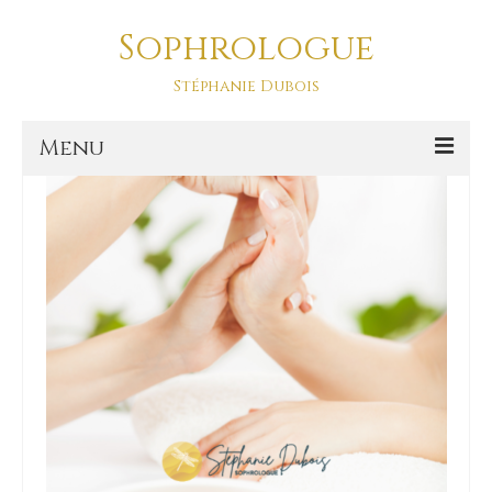
Sophrologue
massage
Stéphanie Dubois
Menu
Accueil
Prestations
SOPHRO DANSE-ASD
Sophro Balade La Baule
La sophrologie
La sophrologie, c’est quoi ?
Blog