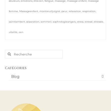
douleurs
,
émotions
,
êtrezen
,
fatigue
,
massage
,
massage enfant
,
massage
femme
,
Massageenfant
,
montreuiljuigné
,
peur
,
relaxation
,
respiration
,
saintlambert
,
séparation
,
sommeil
,
sophrologieangers
,
stress
,
stressé
,
stressée
,
vitalité
,
zen
Rechercher
:
Catégories
Blog