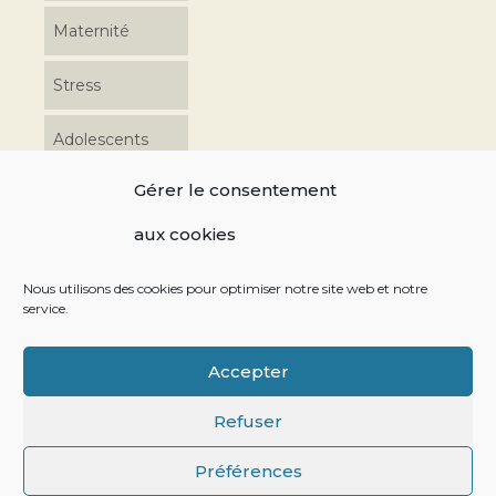
Maternité
Stress
Adolescents
Gérer le consentement
Coordonnées
aux cookies
06 17 48 39 76 10 av. Charles de Gondi 49240 Avrillé
Nous utilisons des cookies pour optimiser notre site web et notre
service.
Retrouvez-moi sur les réseaux sociaux
Accepter
Refuser
La sophrologie Enfants
Maternité
Stress
Adolescents
Préférences
© [2021] | [Stéphanie DUBOIS Sophrologue] -
Mentions légales