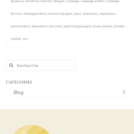
douleurs
,
émotions
,
êtrezen
,
fatigue
,
massage
,
massage enfant
,
massage
femme
,
Massageenfant
,
montreuiljuigné
,
peur
,
relaxation
,
respiration
,
saintlambert
,
séparation
,
sommeil
,
sophrologieangers
,
stress
,
stressé
,
stressée
,
vitalité
,
zen
Rechercher
:
Catégories
Blog