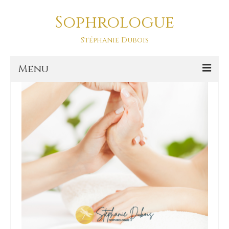
Sophrologue
stressée
Stéphanie Dubois
Menu
Accueil
Prestations
SOPHRO DANSE-ASD
Sophro Balade La Baule
La sophrologie
La sophrologie, c’est quoi ?
Blog