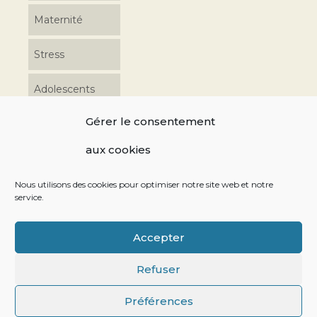
Maternité
Stress
Adolescents
Gérer le consentement
Coordonnées
aux cookies
06 17 48 39 76 10 av. Charles de Gondi 49240 Avrillé
Nous utilisons des cookies pour optimiser notre site web et notre
service.
Retrouvez-moi sur les réseaux sociaux
Accepter
Refuser
La sophrologie Enfants
Maternité
Stress
Adolescents
Préférences
© [2021] | [Stéphanie DUBOIS Sophrologue] -
Mentions légales