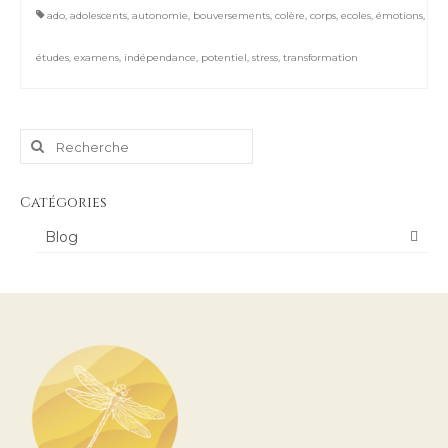
ado
,
adolescents
,
autonomie
,
bouversements
,
colère
,
corps
,
ecoles
,
émotions
,
études
,
examens
,
indépendance
,
potentiel
,
stress
,
transformation
Rechercher
:
Catégories
Blog