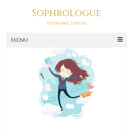
Sophrologue
ado
Stéphanie Dubois
Menu
Accueil
Prestations
SOPHRO DANSE-ASD
Sophro Balade La Baule
La sophrologie
La sophrologie, c’est quoi ?
Blog