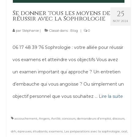
Contact
Se donner tous les moyens de
25
réussir avec la Sophrologie
NOV 2024
par
Stéphanie
|
Classé dans :
Blog
|
0
06 17 48 39 76 Sophrologie : votre alliée pour réussir
vos examens et atteindre vos objectifs Vous avez
un examen important qui approche ? Un entretien
d’embauche qui vous angoisse ? Ou simplement un
objectif personnel que vous souhaitez …
Lire la suite­­
accouchement
,
Angers
,
Avrillé
,
concours
,
demandeurs d'emploi
,
discours
,
drh
,
épreuves
,
étudiants
,
examens
,
Les préparations avec la sophrologie
,
oral
,