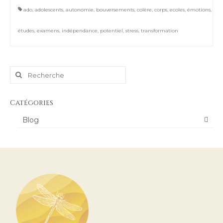
ado
,
adolescents
,
autonomie
,
bouversements
,
colère
,
corps
,
ecoles
,
émotions
,
études
,
examens
,
indépendance
,
potentiel
,
stress
,
transformation
Rechercher
:
Catégories
Blog