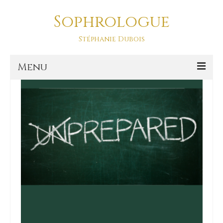
Sophrologue
examens
Stéphanie Dubois
Menu
Accueil
Prestations
SOPHRO DANSE-ASD
Sophro Balade La Baule
La sophrologie
La sophrologie, c’est quoi ?
Blog