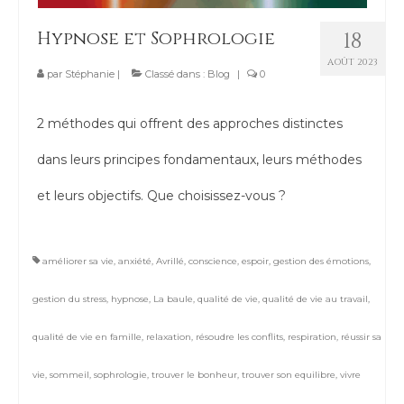
Contact
Hypnose et Sophrologie
18
AOÛT 2023
par
Stéphanie
|
Classé dans :
Blog
|
0
2 méthodes qui offrent des approches distinctes
dans leurs principes fondamentaux, leurs méthodes
et leurs objectifs. Que choisissez-vous ?
améliorer sa vie
,
anxiété
,
Avrillé
,
conscience
,
espoir
,
gestion des émotions
,
gestion du stress
,
hypnose
,
La baule
,
qualité de vie
,
qualité de vie au travail
,
qualité de vie en famille
,
relaxation
,
résoudre les conflits
,
respiration
,
réussir sa
vie
,
sommeil
,
sophrologie
,
trouver le bonheur
,
trouver son equilibre
,
vivre