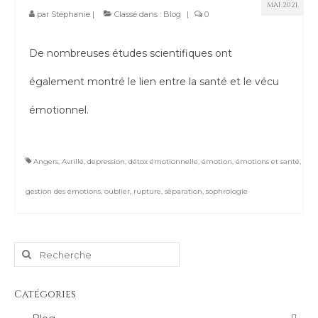
MAI 2021
par
Stéphanie
|
Classé dans :
Blog
|
0
De nombreuses études scientifiques ont
également montré le lien entre la santé et le vécu
émotionnel.
Angers
,
Avrillé
,
depression
,
détox émotionnelle
,
émotion
,
émotions et santé
,
gestion des émotions
,
oublier
,
rupture
,
séparation
,
sophrologie
Rechercher
:
Catégories