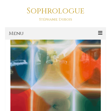
Sophrologue
gestion des émotions
Stéphanie Dubois
Menu
Accueil
Prestations
SOPHRO DANSE-ASD
Sophro Balade La Baule
La sophrologie
La sophrologie, c’est quoi ?
Blog