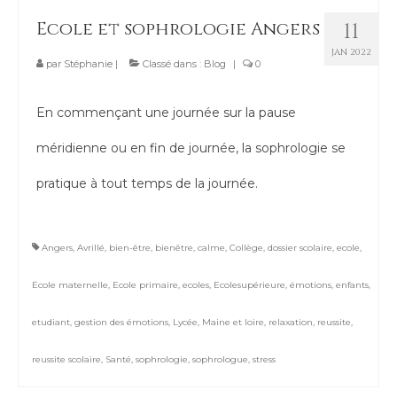
Ecole et sophrologie Angers
11
JAN 2022
par
Stéphanie
|
Classé dans :
Blog
|
0
En commençant une journée sur la pause
méridienne ou en fin de journée, la sophrologie se
pratique à tout temps de la journée.
Angers
,
Avrillé
,
bien-être
,
bienêtre
,
calme
,
Collège
,
dossier scolaire
,
ecole
,
Ecole maternelle
,
Ecole primaire
,
ecoles
,
Ecolesupérieure
,
émotions
,
enfants
,
etudiant
,
gestion des émotions
,
Lycée
,
Maine et loire
,
relaxation
,
reussite
,
reussite scolaire
,
Santé
,
sophrologie
,
sophrologue
,
stress