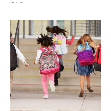
mieux
,
zen