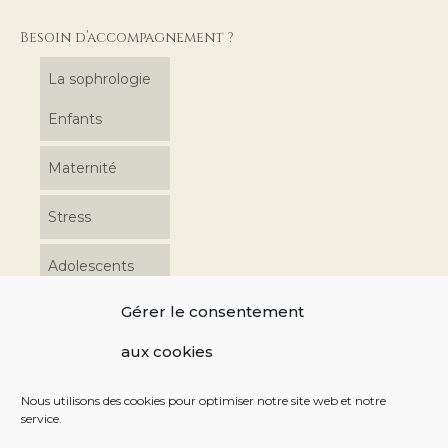
Besoin d’accompagnement ?
La sophrologie
Enfants
Maternité
Stress
Adolescents
Gérer le consentement
Coordonnées
aux cookies
06 17 48 39 76 10 av. Charles de Gondi 49240 Avrillé
Nous utilisons des cookies pour optimiser notre site web et notre
service.
Retrouvez-moi sur les réseaux sociaux