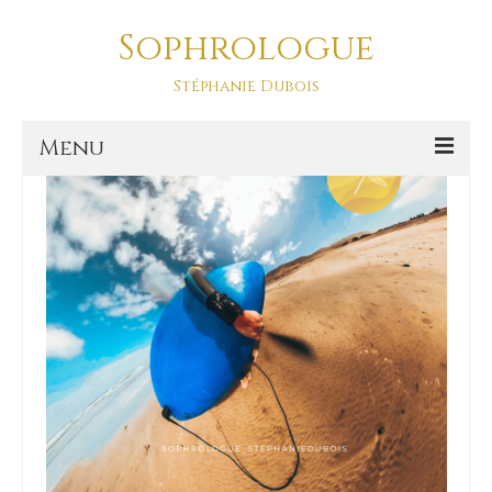
Sophrologue
anxiété
Stéphanie Dubois
Menu
Accueil
Prestations
SOPHRO DANSE-ASD
Sophro Balade La Baule
La sophrologie
La sophrologie, c’est quoi ?
Blog