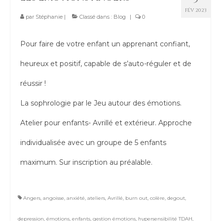
FÉV 2023
par
Stéphanie
|
Classé dans :
Blog
|
0
Pour faire de votre enfant un apprenant confiant,
heureux et positif, capable de s’auto-réguler et de
réussir !
La sophrologie par le Jeu autour des émotions.
Atelier pour enfants- Avrillé et extérieur. Approche
individualisée avec un groupe de 5 enfants
maximum. Sur inscription au préalable.
Angers
,
angoisse
,
anxiété
,
ateliers
,
Avrillé
,
burn out
,
colère
,
degout
,
depression
,
émotions
,
enfants
,
gestion émotions
,
hypersensibilité TDAH
,