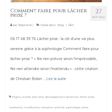
Contact
Comment faire pour lâcher
27
prise ?
NOV 2024
par
Stéphanie
|
Classé dans :
Blog
|
0
06 17 48 39 76 Lâcher prise : la clé d’une vie plus
sereine grâce à la sophrologie Comment faire pour
lâcher prise ? « Ne rien prévoir sinon l’imprévisible,
Ne rien attendre sinon l’inattendu » : cette citation
de Christian Bobin …
Lire la suite­­
Angers
,
anxiété
,
bien-être
,
developpement personnel
,
lâcher prise
,
méditation
,
mindfulness
,
relaxation
,
sérénité
,
sophrologie
,
stress