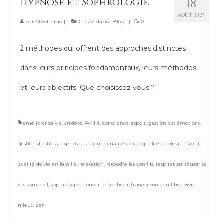
Hypnose et Sophrologie
18
AOÛT 2023
par
Stéphanie
|
Classé dans :
Blog
|
0
2 méthodes qui offrent des approches distinctes
dans leurs principes fondamentaux, leurs méthodes
et leurs objectifs. Que choisissez-vous ?
améliorer sa vie
,
anxiété
,
Avrillé
,
conscience
,
espoir
,
gestion des émotions
,
gestion du stress
,
hypnose
,
La baule
,
qualité de vie
,
qualité de vie au travail
,
qualité de vie en famille
,
relaxation
,
résoudre les conflits
,
respiration
,
réussir sa
vie
,
sommeil
,
sophrologie
,
trouver le bonheur
,
trouver son equilibre
,
vivre
mieux
,
zen