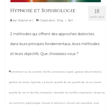
Contact
Hypnose et Sophrologie
18
AOÛT 2023
par
Stéphanie
|
Classé dans :
Blog
|
0
2 méthodes qui offrent des approches distinctes
dans leurs principes fondamentaux, leurs méthodes
et leurs objectifs. Que choisissez-vous ?
améliorer sa vie
,
anxiété
,
Avrillé
,
conscience
,
espoir
,
gestion des émotions
,
gestion du stress
,
hypnose
,
La baule
,
qualité de vie
,
qualité de vie au travail
,
qualité de vie en famille
,
relaxation
,
résoudre les conflits
,
respiration
,
réussir sa
vie
,
sommeil
,
sophrologie
,
trouver le bonheur
,
trouver son equilibre
,
vivre