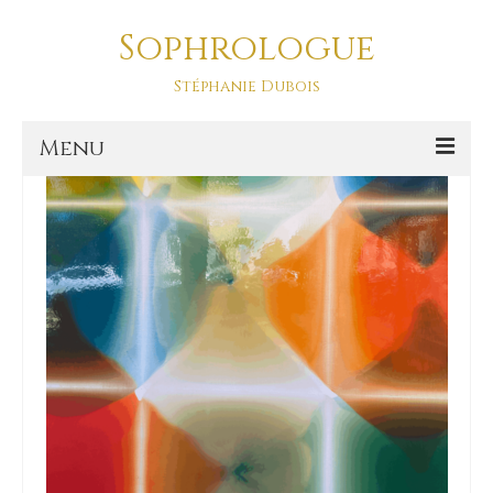
Sophrologue
améliorer sa vie
Stéphanie Dubois
Menu
Accueil
Prestations
SOPHRO DANSE-ASD
Sophro Balade La Baule
La sophrologie
La sophrologie, c’est quoi ?
Blog