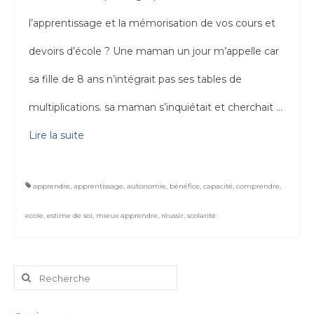
l’apprentissage et la mémorisation de vos cours et
devoirs d’école ? Une maman un jour m’appelle car
sa fille de 8 ans n’intégrait pas ses tables de
multiplications. sa maman s’inquiétait et cherchait …
Lire la suite­­
apprendre
,
apprentissage
,
autonomie
,
bénéfice
,
capacité
,
comprendre
,
ecole
,
estime de soi
,
mieux apprendre
,
réussir
,
scolarité
Rechercher
: