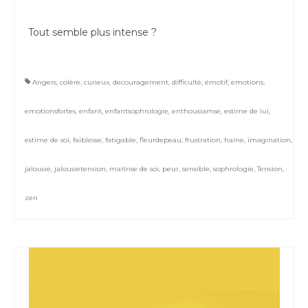
Tout semble plus intense ?
Angers
,
colère
,
curieux
,
decouragement
,
difficulté
,
émotif
,
emotions
,
emotionsfortes
,
enfant
,
enfantsophrologie
,
enthousiamse
,
estime de lui
,
estime de soi
,
faiblesse
,
fatigable
,
fleurdepeau
,
frustration
,
haine
,
imagination
,
jalousie
,
jalousietension
,
maitrise de soi
,
peur
,
sensible
,
sophrologie
,
Tension
,
zen