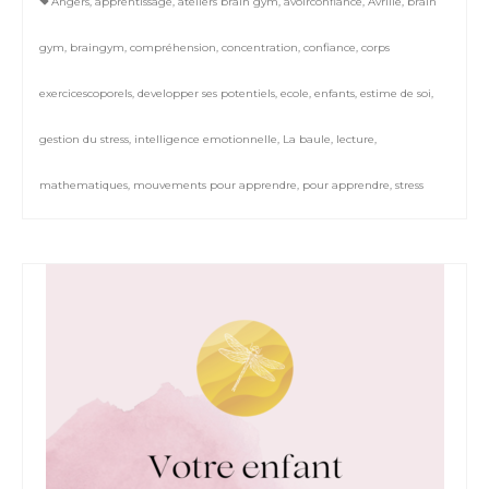
Angers
,
apprentissage
,
ateliers brain gym
,
avoirconfiance
,
Avrillé
,
brain
gym
,
braingym
,
compréhension
,
concentration
,
confiance
,
corps
exercicescoporels
,
developper ses potentiels
,
ecole
,
enfants
,
estime de soi
,
gestion du stress
,
intelligence emotionnelle
,
La baule
,
lecture
,
mathematiques
,
mouvements pour apprendre
,
pour apprendre
,
stress