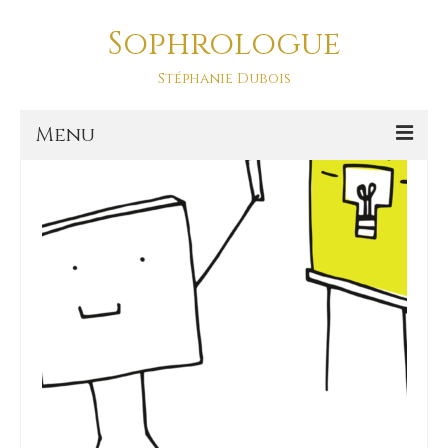
Sophrologue
estime de soi
Stéphanie Dubois
Menu
Accueil
Prestations
SOPHRO DANSE-ASD
Sophro Balade La Baule
La sophrologie
La sophrologie, c’est quoi ?
Blog