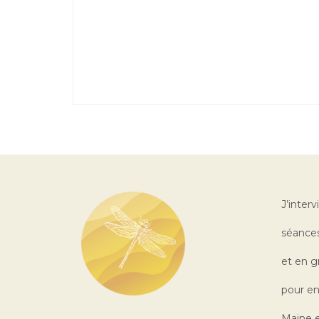
J’interv
séances
et en g
pour en
Maine e