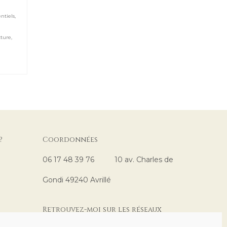
ntiels
,
cture
,
?
Coordonnées
06 17 48 39 76 10 av. Charles de
Gondi 49240 Avrillé
Retrouvez-moi sur les réseaux
sociaux