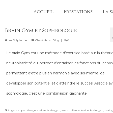
Accueil
Prestations
La 
Brain Gym et Sophrologie
par
Stéphanie
|
Classé dans :
Blog
|
0
Le brain Gym est une méthode d’exercice basé sur la théorie
neuroplasticité qui permet d’entrainer les fonctions du cerve
permettant d’être plus en harmonie avec soi-même, de
développer son potentiel et d’atteindre le succès. Associé av
sophrologie, c’est une combinaison gagnante !
Angers
,
apprentissage
,
ateliers brain gym
,
avoirconfiance
,
Avrillé
,
brain gym
,
brain