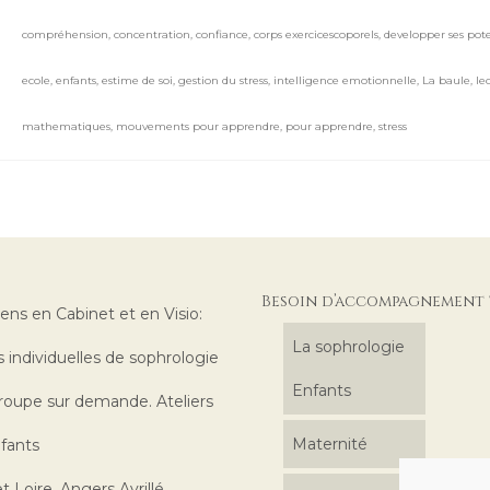
compréhension
,
concentration
,
confiance
,
corps exercicescoporels
,
developper ses pote
ecole
,
enfants
,
estime de soi
,
gestion du stress
,
intelligence emotionnelle
,
La baule
,
le
mathematiques
,
mouvements pour apprendre
,
pour apprendre
,
stress
Besoin d’accompagnement 
iens en Cabinet et en Visio:
La sophrologie
 individuelles de sophrologie
Enfants
roupe sur demande. Ateliers
Maternité
fants
t Loire, Angers Avrillé