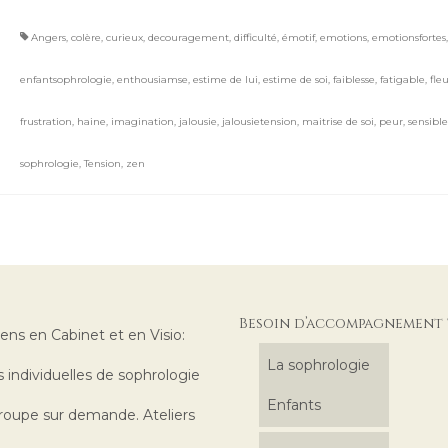
Angers
,
colère
,
curieux
,
decouragement
,
difficulté
,
émotif
,
emotions
,
emotionsfortes
enfantsophrologie
,
enthousiamse
,
estime de lui
,
estime de soi
,
faiblesse
,
fatigable
,
fle
frustration
,
haine
,
imagination
,
jalousie
,
jalousietension
,
maitrise de soi
,
peur
,
sensible
sophrologie
,
Tension
,
zen
Besoin d’accompagnement 
iens en Cabinet et en Visio:
La sophrologie
 individuelles de sophrologie
Enfants
roupe sur demande. Ateliers