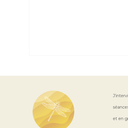
J’interv
séances
et en g