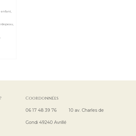
,
enfant
,
urdepeau
,
,
?
Coordonnées
06 17 48 39 76 10 av. Charles de
Gondi 49240 Avrillé