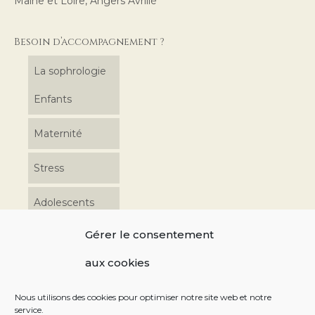
Maine et Loire, Angers Avrillé
Besoin d’accompagnement ?
La sophrologie
Enfants
Maternité
Stress
Adolescents
Gérer le consentement
Coordonnées
aux cookies
06 17 48 39 76 10 av. Charles de Gondi 49240 Avrillé
Nous utilisons des cookies pour optimiser notre site web et notre
service.
Retrouvez-moi sur les réseaux sociaux