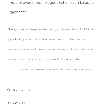
Associé avec la sophrologie, c’est une combinaison
gagnante !
Angers
,
apprentissage
,
ateliers brain gym
,
avoirconfiance
,
Avrillé
,
brain
gym
,
braingym
,
compréhension
,
concentration
,
confiance
,
corps
exercicescoporels
,
developper ses potentiels
,
ecole
,
enfants
,
estime de soi
,
gestion du stress
,
intelligence emotionnelle
,
La baule
,
lecture
,
mathematiques
,
mouvements pour apprendre
,
pour apprendre
,
stress
Rechercher
:
Catégories