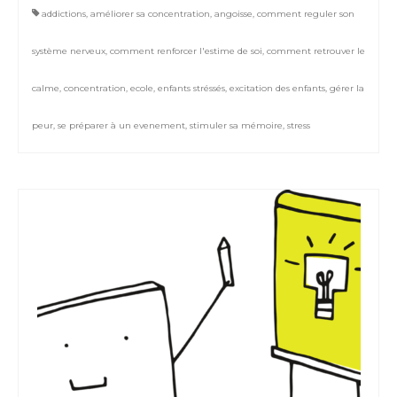
addictions
,
améliorer sa concentration
,
angoisse
,
comment reguler son
système nerveux
,
comment renforcer l'estime de soi
,
comment retrouver le
calme
,
concentration
,
ecole
,
enfants stréssés
,
excitation des enfants
,
gérer la
peur
,
se préparer à un evenement
,
stimuler sa mémoire
,
stress