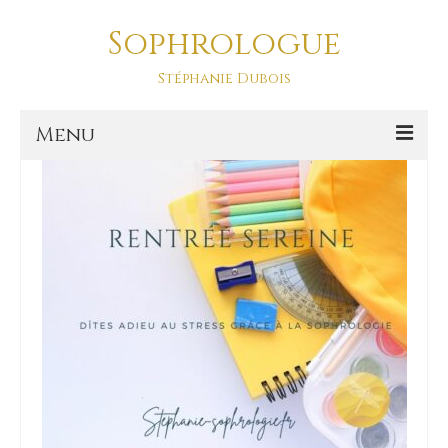
Sophrologue
concentration
Stéphanie Dubois
Menu
Accueil
Prestations
SOPHRO DANSE-ASD
Sophro Balade La Baule
La sophrologie
La sophrologie, c’est quoi ?
Blog