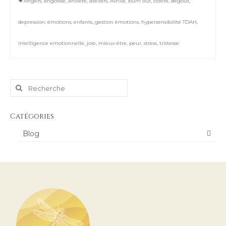
Angers
,
angoisse
,
anxiété
,
ateliers
,
Avrillé
,
burn out
,
colère
,
degout
,
depression
,
émotions
,
enfants
,
gestion émotions
,
hypersensibilité TDAH
,
intelligence emotionnelle
,
joie
,
mieux-être
,
peur
,
stress
,
tristesse
Rechercher
:
Catégories
Blog