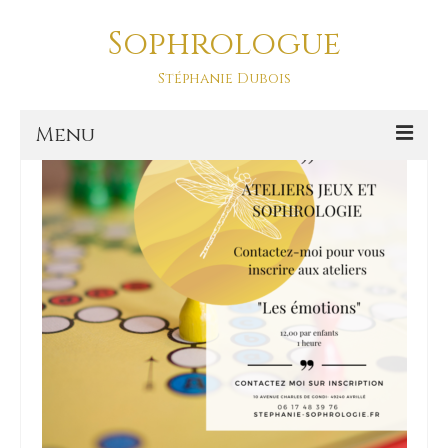
Sophrologue
hypersensibilité TDAH
Stéphanie Dubois
Menu
Accueil
Prestations
SOPHRO DANSE-ASD
Sophro Balade La Baule
La sophrologie
La sophrologie, c’est quoi ?
Blog