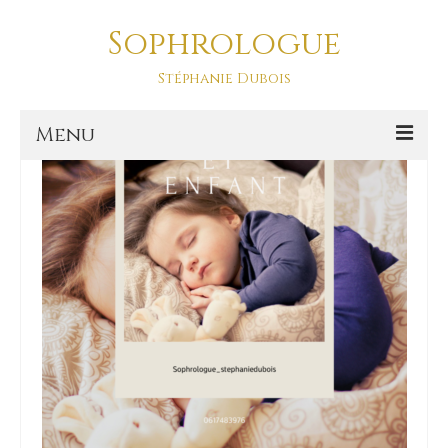
Sophrologue
reveils
Stéphanie Dubois
Menu
Accueil
Prestations
SOPHRO DANSE-ASD
Sophro Balade La Baule
La sophrologie
La sophrologie, c’est quoi ?
Blog