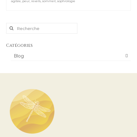
agitée
,
peur
,
reveils
,
sommeil
,
sophrologie
Rechercher
:
Catégories
Blog