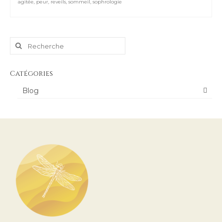
agitée
,
peur
,
reveils
,
sommeil
,
sophrologie
Rechercher
:
Catégories
Blog