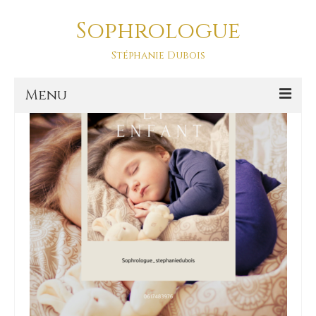
Sophrologue
endormissement
Stéphanie Dubois
Menu
Accueil
Prestations
SOPHRO DANSE-ASD
Sophro Balade La Baule
La sophrologie
La sophrologie, c’est quoi ?
Blog