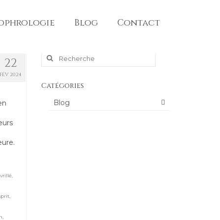
sophrologie
Blog
Contact
Rechercher
22
FÉV 2024
:
Catégories
Blog
en
eurs
eure.
vrillé
,
prit
,
n
,