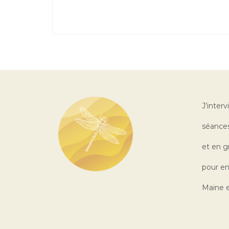
J’interv
séances
et en g
pour en
Maine e