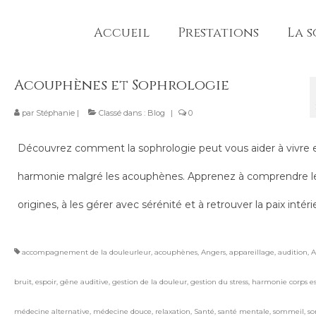
Accueil
Prestations
La 
Acouphènes et Sophrologie
par
Stéphanie
|
Classé dans :
Blog
|
0
Découvrez comment la sophrologie peut vous aider à vivre 
harmonie malgré les acouphènes. Apprenez à comprendre l
origines, à les gérer avec sérénité et à retrouver la paix intéri
accompagnement de la douleurleur
,
acouphènes
,
Angers
,
appareillage
,
audition
,
A
bruit
,
espoir
,
gêne auditive
,
gestion de la douleur
,
gestion du stress
,
harmonie corps es
médecine alternative
,
médecine douce
,
relaxation
,
Santé
,
santé mentale
,
sommeil
,
so