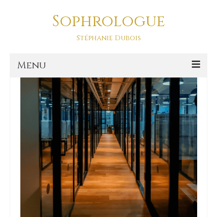
Sophrologue
futur
Stéphanie Dubois
Menu
Accueil
Prestations
SOPHRO DANSE-ASD
Sophro Balade La Baule
La sophrologie
La sophrologie, c’est quoi ?
Blog