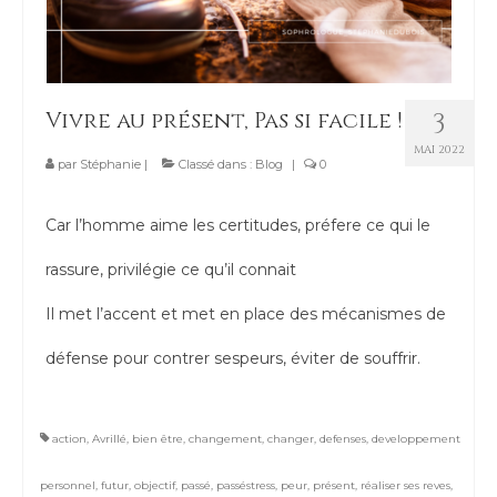
Vivre au présent, Pas si facile !
3
MAI 2022
par
Stéphanie
|
Classé dans :
Blog
|
0
Car l’homme aime les certitudes, préfere ce qui le
rassure, privilégie ce qu’il connait
Il met l’accent et met en place des mécanismes de
défense pour contrer sespeurs, éviter de souffrir.
action
,
Avrillé
,
bien être
,
changement
,
changer
,
defenses
,
developpement
personnel
,
futur
,
objectif
,
passé
,
passéstress
,
peur
,
présent
,
réaliser ses reves
,