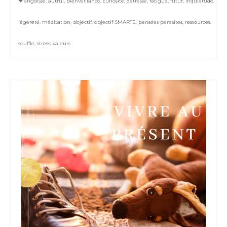
angoisse
,
autrui
,
bienveillance
,
curiosité
,
détresse
,
fatigue
,
futur
,
inquiétude
,
légereté
,
méditation
,
objectif
,
objectif SMARTE
,
pensées parasites
,
ressources
,
souffle
,
stress
,
valeurs