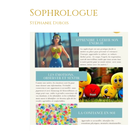
Sophrologue
vaincre ses peurs
Stéphanie Dubois