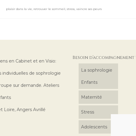
plaisir dans la vie
,
retrouver le sommeil
,
stress
,
vaincre ses peurs
Besoin d’accompagnement 
iens en Cabinet et en Visio:
La sophrologie
 individuelles de sophrologie
Enfants
roupe sur demande. Ateliers
Maternité
fants
t Loire, Angers Avrillé
Stress
Adolescents