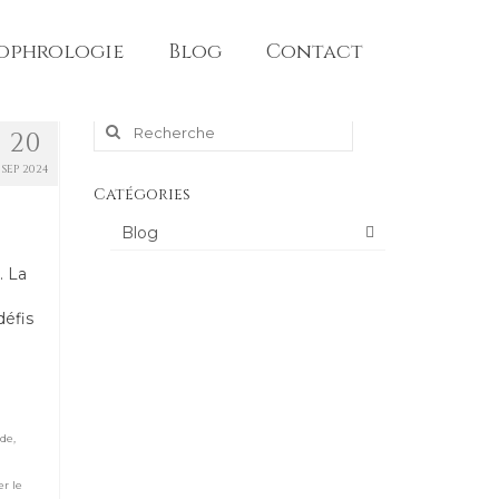
sophrologie
Blog
Contact
Rechercher
20
SEP 2024
:
Catégories
Blog
. La
défis
ude
,
er le