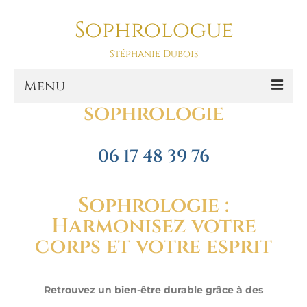
Sophrologue
Bien être et Sophrologie
Stéphanie Dubois
Menu
Bien-être et
sophrologie
Accueil
Prestations
06 17 48 39 76
SOPHRO DANSE-ASD
Sophrologie :
Sophro Balade La Baule
Harmonisez votre
La sophrologie
corps et votre esprit
La sophrologie, c’est quoi ?
Retrouvez un bien-être durable grâce à des
Blog